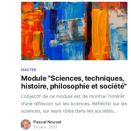
MASTER
Module "Sciences, techniques,
histoire, philosophie et société"
L’objectif de ce module est de montrer l’intérêt
d’une réflexion sur les sciences. Réfléchir sur les
sciences, sur leurs rôles dans les sociétés
contemporaines, sur leurs conséquences sur la
Pascal Nouvel
vie humaine, constitue un complément
25 janv. 2015