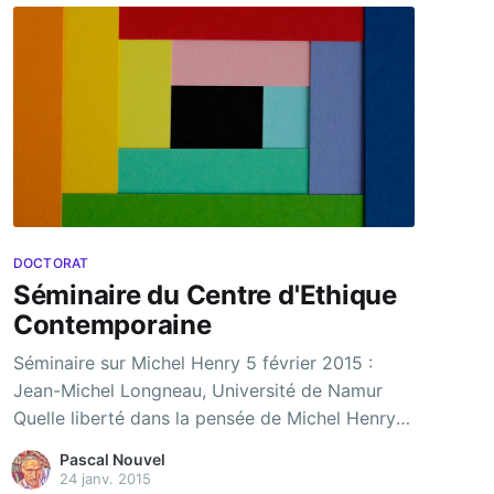
DOCTORAT
Séminaire du Centre d'Ethique
Contemporaine
Séminaire sur Michel Henry 5 février 2015 :
Jean-Michel Longneau, Université de Namur
Quelle liberté dans la pensée de Michel Henry ?
*** 5 mars 2015 : Grégori Jean Université
Pascal Nouvel
Catholique de Louvain le vitalisme
24 janv. 2015