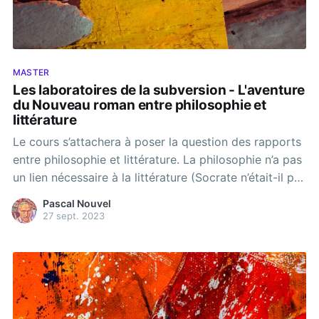
MASTER
Les laboratoires de la subversion - L'aventure
du Nouveau roman entre philosophie et
littérature
Le cours s’attachera à poser la question des rapports
entre philosophie et littérature. La philosophie n’a pas
un lien nécessaire à la littérature (Socrate n’était-il pas
« celui qui n’écrit pas », selon le mot de Nietzsche ?)
Pascal Nouvel
et une bonne part de la production philosophique est
27 sept. 2023
notoirement indigeste