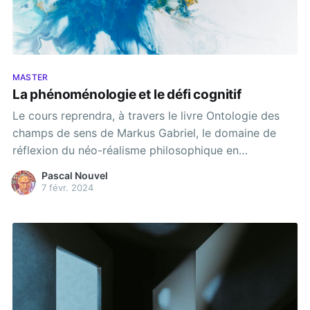
MASTER
La phénoménologie et le défi cognitif
Le cours reprendra, à travers le livre Ontologie des
champs de sens de Markus Gabriel, le domaine de
réflexion du néo-réalisme philosophique en
s'attachant à souligner ses liens avec la
Pascal Nouvel
phénoménologie. Simultanément, le cours suivra les
7 févr. 2024
développements de l'anthropologie cognitive telle
qu'elle a pu être développée, notamment par Maurice
Bloch