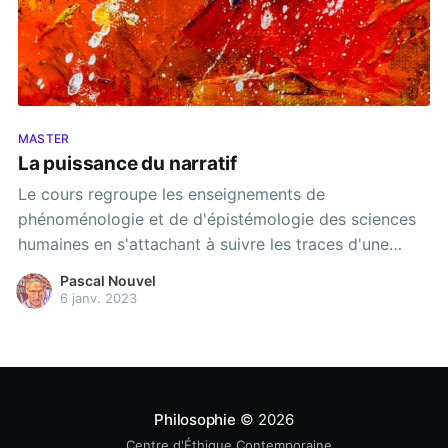
MASTER
La puissance du narratif
Le cours regroupe les enseignements de
phénoménologie et de d'épistémologie des sciences
humaines en s'attachant à suivre les traces d'une
élaboration philosophique de la notion de « narratif »
Pascal Nouvel
et de narration. Raconter une histoire produit, sur
6 janv. 2023
ceux qui en sont destinataires, des modification de
dispositions, d'affect et de manière d'être. C'est
Philosophie
© 2026
Centre d'Éthique Contemporaine