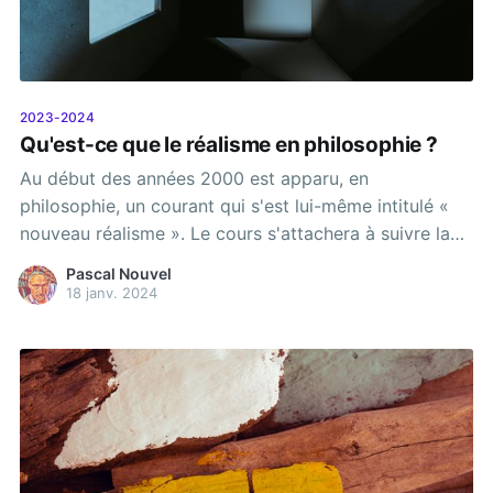
2023-2024
Qu'est-ce que le réalisme en philosophie ?
Au début des années 2000 est apparu, en
philosophie, un courant qui s'est lui-même intitulé «
nouveau réalisme ». Le cours s'attachera à suivre la
naissance de ce mouvement en le plaçant dans la
Pascal Nouvel
continuité du débat sur le réalisme qui s'est déroulé
18 janv. 2024
tout au long de l'histoire de la philosophie, depuis